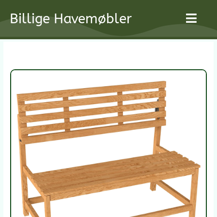
Gå
Billige Havemøbler
til
indholdet