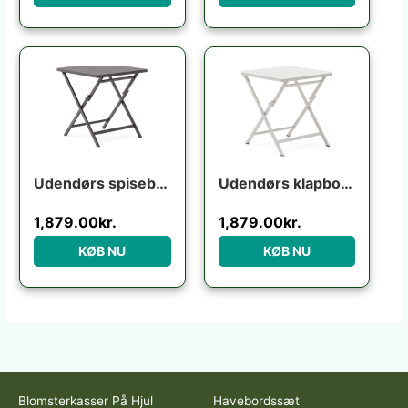
Udendørs spisebord klapbord Kave Home Torreta aluminium grafit foldbart 70×70 cm til 4 personer
Udendørs klapbord Kave Home Torreta foldbart hvid aluminium 70×70 cm terrassebord til 4 personer
1,879.00
kr.
1,879.00
kr.
KØB NU
KØB NU
Blomsterkasser På Hjul
Havebordssæt