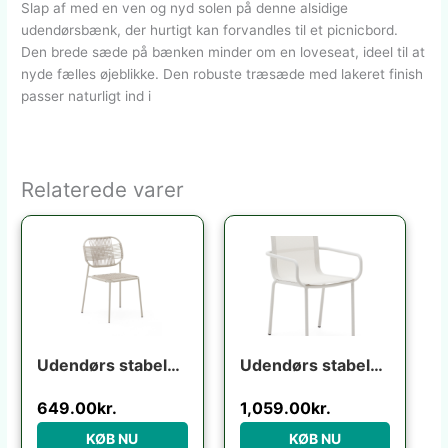
Slap af med en ven og nyd solen på denne alsidige
udendørsbænk, der hurtigt kan forvandles til et picnicbord.
Den brede sæde på bænken minder om en loveseat, ideel til at
nyde fælles øjeblikke. Den robuste træsæde med lakeret finish
passer naturligt ind i
Relaterede varer
Udendørs stabelbar fletstol Kave Home Talaier ecru syntetisk rattan & galvaniseret stål H84 x B51 x D58 cm
Udendørs stabelbar stol Kave Home Galdana ecru aluminium/texteline UV-resistent niveau 5
649.00
kr.
1,059.00
kr.
KØB NU
KØB NU