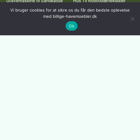
Gravemaskine til Sandkasse
Hus Til Robotplæneklipper
Gyngesofa
Hyndebokse
Vi bruger cookies for at sikre os du får den bedste oplevelse
Gyngestativ Med
Infrarød Terrassevarmer
med billige-havemoebler.dk
Rutschebane
Læskærme
Ok
Hængehule
Lounge Havemøbler
Hængestol På Stativ
Lounge Havestol
Håndskubber
Lounge Sofa
Udekøkken Med Vask
Lounge Stole
Udendørs Sauna
Oppusteligt Spa
Udendørs Brændeovn
Plantekasser med espalier
Udendørs Bruser
Plantekasser På Hjul
Udendørs Lanterner
Plastik Sandkasse
Udendørs Trappe
Robotplæneklipper Test
Udendørstæppe
Skur Til Haven
Stativ Til Hængekøje
Dette medie ejes og drives af Tropic Traffic LLC-FZ | The Meydan
Hotel, Grandstand, 6th floor, Nad Al Sheba | Dubai | UAE
Copyright © 2026 Billige Havemøbler | All rights reserved