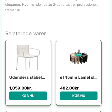
elegance. Hver hynde i dette 2-delte sæt er professionelt
fremstille
Relaterede varer
Udendørs stabelbar stol Kave Home Galdana ecru aluminium/texteline UV-resistent niveau 5
ø145mm Lamel slibebørste til boremaskine
1,059.00
kr.
482.00
kr.
KØB NU
KØB NU