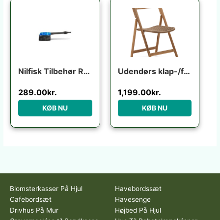
Nilfisk Tilbehør Rotary brush
Udendørs klap-/foldestol Kave Home Dandara i FSC-certificeret akacietræ rustik brun
289.00
kr.
1,199.00
kr.
KØB NU
KØB NU
Blomsterkasser På Hjul
Havebordssæt
Cafebordsæt
Havesenge
Drivhus På Mur
Højbed På Hjul